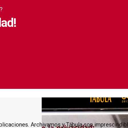
l?
dad!
licaciones. Archivamos y Tábula son imprescindibles