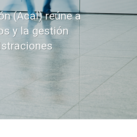
ón (Acal) reúne a
s y la gestión
istraciones