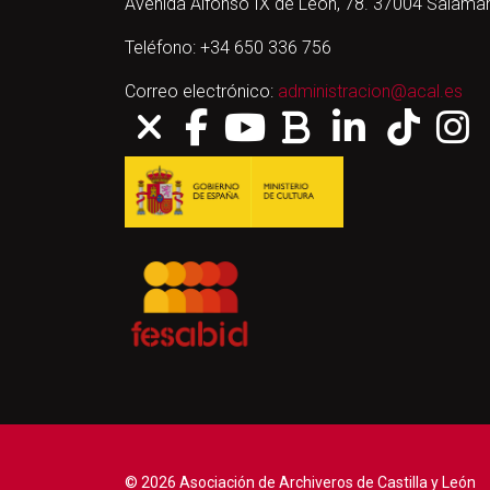
Avenida Alfonso IX de León, 78. 37004 Salama
Teléfono: +34 650 336 756
Correo electrónico:
administracion@acal.es
© 2026 Asociación de Archiveros de Castilla y León