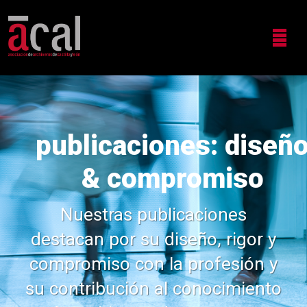
publicaciones: diseñ
& compromiso
Nuestras publicaciones
destacan por su diseño, rigor y
compromiso con la profesión y
su contribución al conocimiento