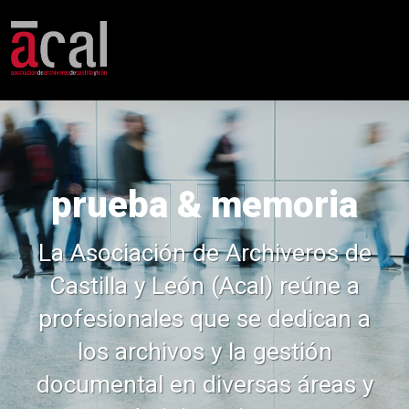
prueba & memoria
La Asociación de Archiveros de
Castilla y León (Acal) reúne a
profesionales que se dedican a
los archivos y la gestión
documental en diversas áreas y