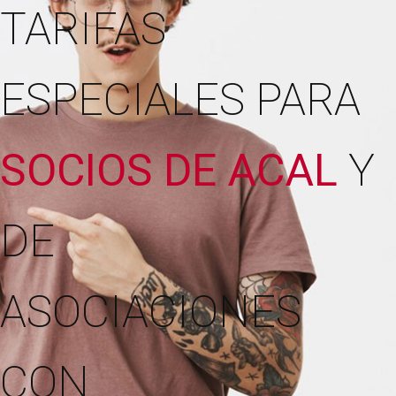
TARIFAS
ESPECIALES PARA
SOCIOS DE ACAL
Y
DE
ASOCIACIONES
CON